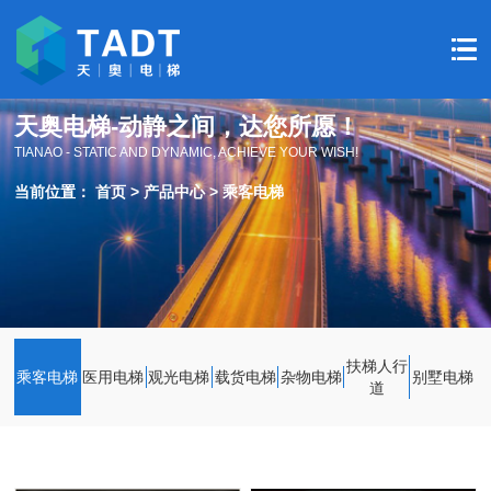
天奥电梯-动静之间，达您所愿！
TIANAO - STATIC AND DYNAMIC, ACHIEVE YOUR WISH!
当前位置：
首页
>
产品中心
>
乘客电梯
扶梯人行
乘客电梯
医用电梯
观光电梯
载货电梯
杂物电梯
别墅电梯
道