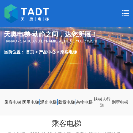
天奥电梯-动静之间，达您所愿！
TIANAO - STATIC AND DYNAMIC, ACHIEVE YOUR WISH!
当前位置：
首页
>
产品中心
>
乘客电梯
扶梯人行
乘客电梯
医用电梯
观光电梯
载货电梯
杂物电梯
别墅电梯
道
乘客电梯