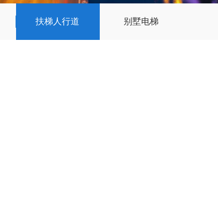
扶梯人行道
别墅电梯