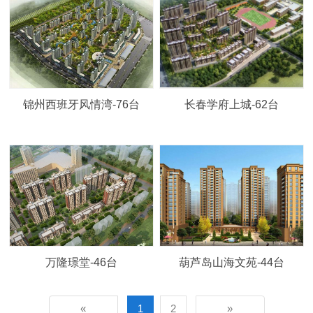
锦州西班牙风情湾-76台
长春学府上城-62台
万隆璟堂-46台
葫芦岛山海文苑-44台
«
1
2
»