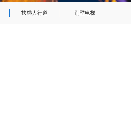
扶梯人行道
别墅电梯