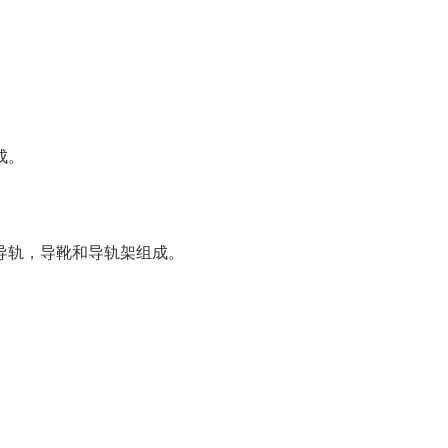
成。
导轨，导靴和导轨架组成。