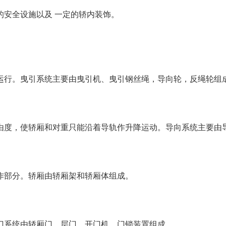
的安全设施以及 一定的轿内装饰。
运行。曳引系统主要由曳引机、曳引钢丝绳，导向轮，反绳轮组
由度，使轿厢和对重只能沿着导轨作升降运动。导向系统主要由
作部分。轿厢由轿厢架和轿厢体组成。
门系统由轿厢门，层门，开门机，门锁装置组成。