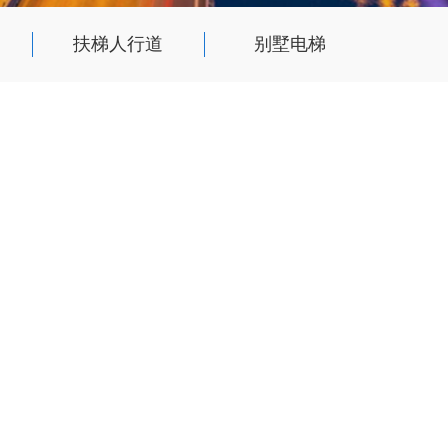
扶梯人行道
别墅电梯