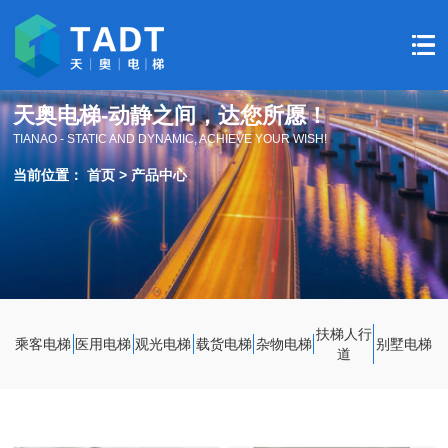
天奥电梯-动静之间，达您所愿！
TIANAO - STATIC AND DYNAMIC, ACHIEVE YOUR WISH!
当前位置：
首页
>
产品中心
扶梯人行
乘客电梯
医用电梯
观光电梯
载货电梯
杂物电梯
别墅电梯
道