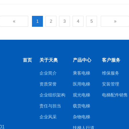
«
1
2
3
4
5
»
首页
关于天奥
产品中心
客户服务
企业简介
乘客电梯
维保服务
资质荣誉
医用电梯
安装管理
企业组织架构
观光电梯
电梯配件销售
责任与担当
载货电梯
企业风采
杂物电梯
01
扶梯人行道